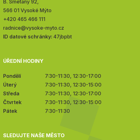
Adresa:
B. Smetany 92,
566 01 Vysoké Mýto
Telefon:
+420 465 466 111
E-
radnice@vysoke-myto.cz
mail:
ID datové schránky:
47jbpbt
ÚŘEDNÍ HODINY
Pondělí
7:30-11:30, 12:30-17:00
Úterý
7:30-11:30, 12:30-15:00
Středa
7:30-11:30, 12:30-17:00
Čtvrtek
7:30-11:30, 12:30-15:00
Pátek
7:30-11:30
SLEDUJTE NAŠE MĚSTO