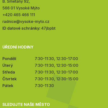
Adresa:
B. Smetany 92,
566 01 Vysoké Mýto
Telefon:
+420 465 466 111
E-
radnice@vysoke-myto.cz
mail:
ID datové schránky:
47jbpbt
ÚŘEDNÍ HODINY
Pondělí
7:30-11:30, 12:30-17:00
Úterý
7:30-11:30, 12:30-15:00
Středa
7:30-11:30, 12:30-17:00
Čtvrtek
7:30-11:30, 12:30-15:00
Pátek
7:30-11:30
SLEDUJTE NAŠE MĚSTO