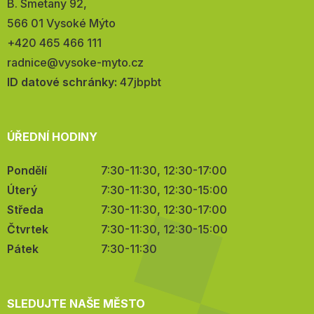
Adresa:
B. Smetany 92,
566 01 Vysoké Mýto
Telefon:
+420 465 466 111
E-
radnice@vysoke-myto.cz
mail:
ID datové schránky:
47jbpbt
ÚŘEDNÍ HODINY
Pondělí
7:30-11:30, 12:30-17:00
Úterý
7:30-11:30, 12:30-15:00
Středa
7:30-11:30, 12:30-17:00
Čtvrtek
7:30-11:30, 12:30-15:00
Pátek
7:30-11:30
SLEDUJTE NAŠE MĚSTO