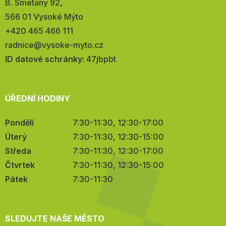
Adresa:
B. Smetany 92,
566 01 Vysoké Mýto
Telefon:
+420 465 466 111
E-
radnice@vysoke-myto.cz
mail:
ID datové schránky:
47jbpbt
ÚŘEDNÍ HODINY
Pondělí
7:30-11:30, 12:30-17:00
Úterý
7:30-11:30, 12:30-15:00
Středa
7:30-11:30, 12:30-17:00
Čtvrtek
7:30-11:30, 12:30-15:00
Pátek
7:30-11:30
SLEDUJTE NAŠE MĚSTO