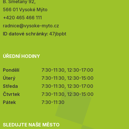
Adresa:
B. Smetany 92,
566 01 Vysoké Mýto
Telefon:
+420 465 466 111
E-
radnice@vysoke-myto.cz
mail:
ID datové schránky:
47jbpbt
ÚŘEDNÍ HODINY
Pondělí
7:30-11:30, 12:30-17:00
Úterý
7:30-11:30, 12:30-15:00
Středa
7:30-11:30, 12:30-17:00
Čtvrtek
7:30-11:30, 12:30-15:00
Pátek
7:30-11:30
SLEDUJTE NAŠE MĚSTO