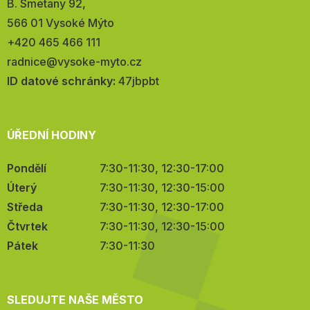
Adresa:
B. Smetany 92,
566 01 Vysoké Mýto
Telefon:
+420 465 466 111
E-
radnice@vysoke-myto.cz
mail:
ID datové schránky:
47jbpbt
ÚŘEDNÍ HODINY
Pondělí
7:30-11:30, 12:30-17:00
Úterý
7:30-11:30, 12:30-15:00
Středa
7:30-11:30, 12:30-17:00
Čtvrtek
7:30-11:30, 12:30-15:00
Pátek
7:30-11:30
SLEDUJTE NAŠE MĚSTO