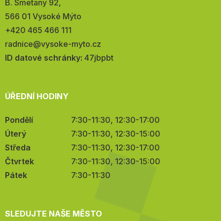
Adresa:
B. Smetany 92,
566 01 Vysoké Mýto
Telefon:
+420 465 466 111
E-
radnice@vysoke-myto.cz
mail:
ID datové schránky:
47jbpbt
ÚŘEDNÍ HODINY
Pondělí
7:30-11:30, 12:30-17:00
Úterý
7:30-11:30, 12:30-15:00
Středa
7:30-11:30, 12:30-17:00
Čtvrtek
7:30-11:30, 12:30-15:00
Pátek
7:30-11:30
SLEDUJTE NAŠE MĚSTO