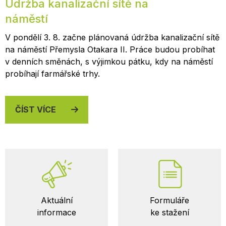
Údržba kanalizační sítě na
náměstí
V pondělí 3. 8. začne plánovaná údržba kanalizační sítě
na náměstí Přemysla Otakara II. Práce budou probíhat
v denních směnách, s výjimkou pátku, kdy na náměstí
probíhají farmářské trhy.
ČÍST VÍCE
Důležité
Aktuální
Formuláře
odkazy
informace
ke stažení