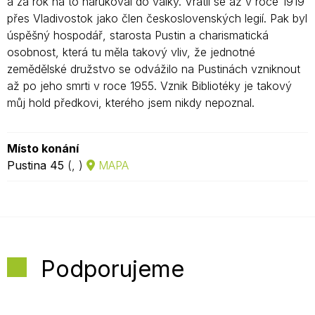
a za rok na to narukoval do války. Vrátil se až v roce 1919
přes Vladivostok jako člen československých legií. Pak byl
úspěšný hospodář, starosta Pustin a charismatická
osobnost, která tu měla takový vliv, že jednotné
zemědělské družstvo se odvážilo na Pustinách vzniknout
až po jeho smrti v roce 1955. Vznik Bibliotéky je takový
můj hold předkovi, kterého jsem nikdy nepoznal.
Místo konání
Pustina 45
(, )
MAPA
Podporujeme