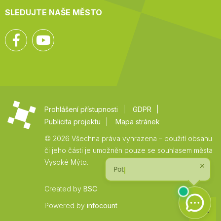
SLEDUJTE NAŠE MĚSTO
Facebook
YouTube
Prohlášení přístupnosti
GDPR
Publicita projektu
Mapa stránek
© 2026 Všechna práva vyhrazena – použití obsahu
či jeho části je umožněn pouze se souhlasem města
Vysoké Mýto.
Created by
BSC
Zpět
Powered by
infocount
na