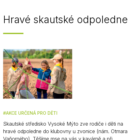
Hravé skautské odpoledne
AKCE URČENÁ PRO DĚTI
Skautské středisko Vysoké Mýto zve rodiče i děti na
hravé odpoledne do klubovny u zvonice (nám. Otmara
Vaňorného). Těšíme mse na vás v kavárně a při