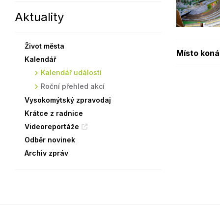
Aktuality
Sodomkovo Vysoké Mýto
Komise
Festival Hudba pomáhá
Termíny
Život města
Symboly města
Místo koná
Kalendář
Kalendář událostí
Roční přehled akcí
Vysokomýtský zpravodaj
Krátce z radnice
Videoreportáže
Odběr novinek
Archiv zpráv