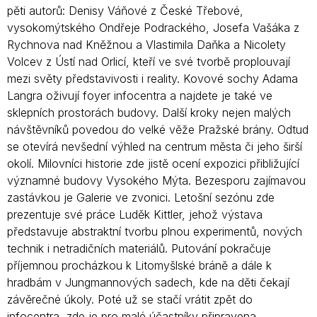
pěti autorů: Denisy Váňové z České Třebové,
vysokomýtského Ondřeje Podrackého, Josefa Vašáka z
Rychnova nad Kněžnou a Vlastimila Daňka a Nicolety
Volcev z Ústí nad Orlicí, kteří ve své tvorbě proplouvají
mezi světy představivosti i reality. Kovové sochy Adama
Langra oživují foyer infocentra a najdete je také ve
sklepních prostorách budovy. Další kroky nejen malých
návštěvníků povedou do velké věže Pražské brány. Odtud
se otevírá nevšední výhled na centrum města či jeho širší
okolí. Milovníci historie zde jistě ocení expozici přibližující
významné budovy Vysokého Mýta. Bezesporu zajímavou
zastávkou je Galerie ve zvonici. Letošní sezónu zde
prezentuje své práce Luděk Kittler, jehož výstava
představuje abstraktní tvorbu plnou experimentů, nových
technik i netradičních materiálů. Putování pokračuje
příjemnou procházkou k Litomyšlské bráně a dále k
hradbám v Jungmannových sadech, kde na děti čekají
závěrečné úkoly. Poté už se stačí vrátit zpět do
infocentra, zde je pro malé účastníky připravena