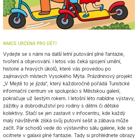
AKCE URČENÁ PRO DĚTI
Vydejte se s námi na další letní putování plné fantazie,
tvoření a objevování. I letos vás čeká spojení umění,
historie a hravých úkolů, které vás provedou po
zajímavých místech Vysokého Mýta. Prázdninový projekt
„V Mejtě to je jízda“, který každoročně pořádá Turistické
informační centrum ve spolupráci s Městskou galerií,
pokračuje už šestým rokem. I letošní léto nabídne výstavy,
zážitky a dobrodružství pro rodiny s dětmi či dětské
kolektivy. Stačí se jen zastavit v infocentru, kde každý
malý návštěvník získá svůj putovní sešit a zábava může
začít. Pár schodů vede do výstavního sálu galerie, kde se
ocitnete v galaxii plné fantazie. Tady si prohlédnete obrazy