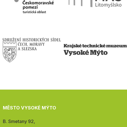
MĚSTO VYSOKÉ MÝTO
Adresa:
B. Smetany 92,