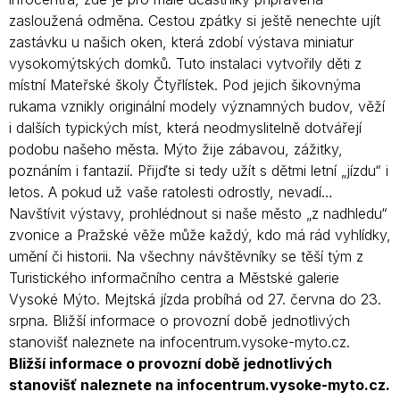
zasloužená odměna. Cestou zpátky si ještě nenechte ujít
zastávku u našich oken, která zdobí výstava miniatur
vysokomýtských domků. Tuto instalaci vytvořily děti z
místní Mateřské školy Čtyřlístek. Pod jejich šikovnýma
rukama vznikly originální modely významných budov, věží
i dalších typických míst, která neodmyslitelně dotvářejí
podobu našeho města. Mýto žije zábavou, zážitky,
poznáním i fantazií. Přijďte si tedy užít s dětmi letní „jízdu“ i
letos. A pokud už vaše ratolesti odrostly, nevadí…
Navštívit výstavy, prohlédnout si naše město „z nadhledu“
zvonice a Pražské věže může každý, kdo má rád vyhlídky,
umění či historii. Na všechny návštěvníky se těší tým z
Turistického informačního centra a Městské galerie
Vysoké Mýto. Mejtská jízda probíhá od 27. června do 23.
srpna. Bližší informace o provozní době jednotlivých
stanovišť naleznete na infocentrum.vysoke-myto.cz.
Bližší informace o provozní době jednotlivých
stanovišť naleznete na infocentrum.vysoke-myto.cz.