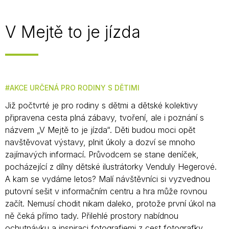
V Mejtě to je jízda
AKCE URČENÁ PRO RODINY S DĚTIMI
Již počtvrté je pro rodiny s dětmi a dětské kolektivy
připravena cesta plná zábavy, tvoření, ale i poznání s
názvem „V Mejtě to je jízda“. Děti budou moci opět
navštěvovat výstavy, plnit úkoly a dozví se mnoho
zajímavých informací. Průvodcem se stane deníček,
pocházející z dílny dětské ilustrátorky Venduly Hegerové.
A kam se vydáme letos? Malí návštěvníci si vyzvednou
putovní sešit v informačním centru a hra může rovnou
začít. Nemusí chodit nikam daleko, protože první úkol na
ně čeká přímo tady. Přilehlé prostory nabídnou
ochutnávku a inspiraci fotografiemi z cest fotografky