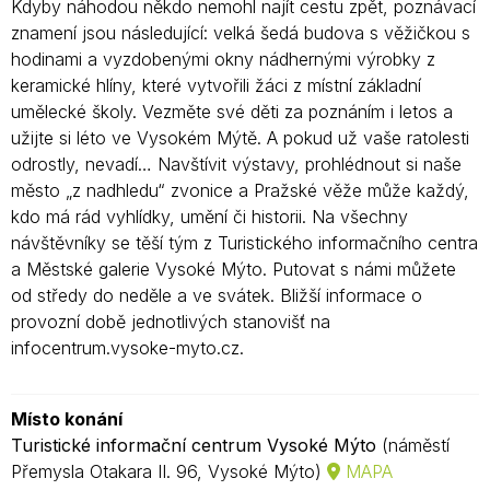
Kdyby náhodou někdo nemohl najít cestu zpět, poznávací
znamení jsou následující: velká šedá budova s věžičkou s
hodinami a vyzdobenými okny nádhernými výrobky z
keramické hlíny, které vytvořili žáci z místní základní
umělecké školy. Vezměte své děti za poznáním i letos a
užijte si léto ve Vysokém Mýtě. A pokud už vaše ratolesti
odrostly, nevadí… Navštívit výstavy, prohlédnout si naše
město „z nadhledu“ zvonice a Pražské věže může každý,
kdo má rád vyhlídky, umění či historii. Na všechny
návštěvníky se těší tým z Turistického informačního centra
a Městské galerie Vysoké Mýto. Putovat s námi můžete
od středy do neděle a ve svátek. Bližší informace o
provozní době jednotlivých stanovišť na
infocentrum.vysoke-myto.cz.
Místo konání
Turistické informační centrum Vysoké Mýto
(náměstí
Přemysla Otakara II. 96, Vysoké Mýto)
MAPA