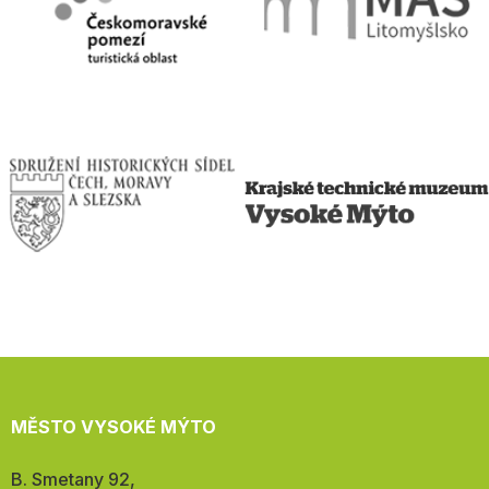
MĚSTO VYSOKÉ MÝTO
Adresa:
B. Smetany 92,