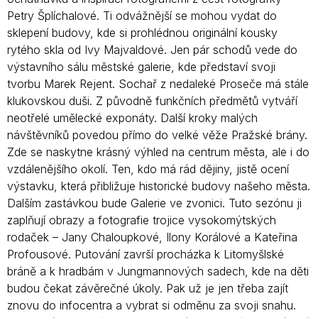
Petry Šplíchalové. Ti odvážnější se mohou vydat do
sklepení budovy, kde si prohlédnou originální kousky
rytého skla od Ivy Majvaldové. Jen pár schodů vede do
výstavního sálu městské galerie, kde představí svoji
tvorbu Marek Rejent. Sochař z nedaleké Proseče má stále
klukovskou duši. Z původně funkčních předmětů vytváří
neotřelé umělecké exponáty. Další kroky malých
návštěvníků povedou přímo do velké věže Pražské brány.
Zde se naskytne krásný výhled na centrum města, ale i do
vzdálenějšího okolí. Ten, kdo má rád dějiny, jistě ocení
výstavku, která přibližuje historické budovy našeho města.
Dalším zastávkou bude Galerie ve zvonici. Tuto sezónu ji
zaplňují obrazy a fotografie trojice vysokomýtských
rodaček – Jany Chaloupkové, Ilony Korálové a Kateřina
Profousové. Putování završí procházka k Litomyšlské
bráně a k hradbám v Jungmannových sadech, kde na děti
budou čekat závěrečné úkoly. Pak už je jen třeba zajít
znovu do infocentra a vybrat si odměnu za svoji snahu.