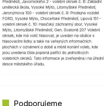
Předměstí, Javornického 2 - volební okrsek č. 8: Základní
umělecká škola, Vysoké Mýto, Litomyšlské Předměstí,
Jeronýmova 100 - volební okrsek č. 9: Prodejna vozidel
FORD, Vysoké Mýto, Choceňské Předměstí, Lipová 151 -
volební okrsek č. 10: Hasičský záchranný sbor, Vysoké
Mýto, Litomyšlské Předměstí, Gen. Svatoně 207 Volební
okrsek, kde má volič hlasovat, je uveden na obálce s
hlasovacími lístky a také na veřejných informačních
plochách v oznámení o době a místě konání voleb, kde
jsou uvedena čísla popisná patřící do jednotlivých
volebních okrsků. Tato informace je zveřejněna i na úřední
desce městského úřadu.
Podporujeme