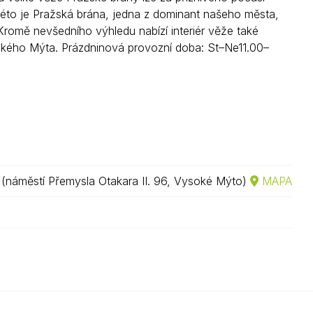
é léto je Pražská brána, jedna z dominant našeho města,
Kontakty
romě nevšedního výhledu nabízí interiér věže také
ysokého Mýta. Prázdninová provozní doba: St–Ne11.00–
(náměstí Přemysla Otakara II. 96, Vysoké Mýto)
MAPA