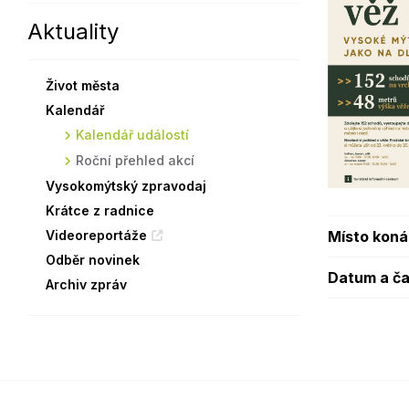
Aktuality
Sodomkovo Vysoké Mýto
Komise
Festival Hudba pomáhá
Termíny
Život města
Symboly města
Kalendář
Kalendář událostí
Roční přehled akcí
Vysokomýtský zpravodaj
Krátce z radnice
Místo koná
Videoreportáže
Odběr novinek
Datum a ča
Archiv zpráv