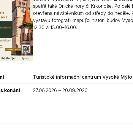
spatřit také Orlické hory či Krkonoše. Po cel
Krizové informace
Veterináři
otevřena návštěvníkům od středy do neděle. K
Pohotovost
Stavby a investice
výstavu fotografií mapující historii budov V
12.30 a 13.00–16.00.
Dotace a projekty
Odpady
Ztráty a nálezy
Volby
ní
Turistické informační centrum Vysoké Mýto
s konání
27.06.2026 – 20.09.2026