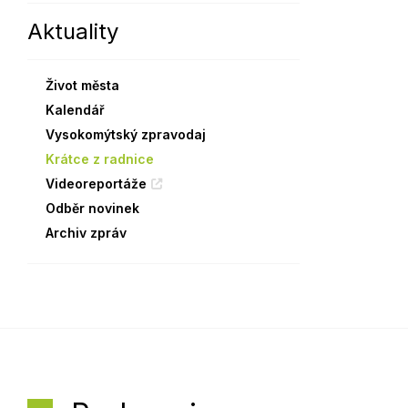
Aktuality
Sodomkovo Vysoké Mýto
Komise
Festival Hudba pomáhá
Termíny
Život města
Symboly města
Kalendář
Vysokomýtský zpravodaj
Krátce z radnice
Videoreportáže
Odběr novinek
Archiv zpráv