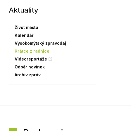
Aktuality
Sodomkovo Vysoké Mýto
Komise
Festival Hudba pomáhá
Termíny
Život města
Symboly města
Kalendář
Vysokomýtský zpravodaj
Krátce z radnice
Videoreportáže
Odběr novinek
Archiv zpráv