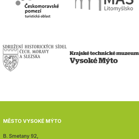
MĚSTO VYSOKÉ MÝTO
Adresa:
B. Smetany 92,