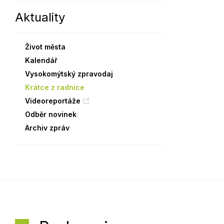
Aktuality
Sodomkovo Vysoké Mýto
Komise
Festival Hudba pomáhá
Termíny
Život města
Symboly města
Kalendář
Vysokomýtský zpravodaj
Krátce z radnice
Videoreportáže
Odběr novinek
Archiv zpráv