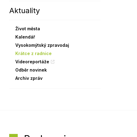
Aktuality
Sodomkovo Vysoké Mýto
Komise
Festival Hudba pomáhá
Termíny
Život města
Symboly města
Kalendář
Vysokomýtský zpravodaj
Krátce z radnice
Videoreportáže
Odběr novinek
Archiv zpráv