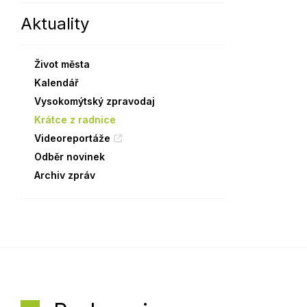
Aktuality
Sodomkovo Vysoké Mýto
Komise
Festival Hudba pomáhá
Termíny
Život města
Symboly města
Kalendář
Vysokomýtský zpravodaj
Krátce z radnice
Videoreportáže
Odběr novinek
Archiv zpráv