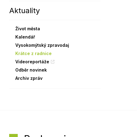
Aktuality
Sodomkovo Vysoké Mýto
Komise
Festival Hudba pomáhá
Termíny
Život města
Symboly města
Kalendář
Vysokomýtský zpravodaj
Krátce z radnice
Videoreportáže
Odběr novinek
Archiv zpráv