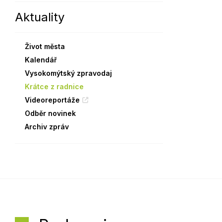
Aktuality
Sodomkovo Vysoké Mýto
Komise
Festival Hudba pomáhá
Termíny
Život města
Symboly města
Kalendář
Vysokomýtský zpravodaj
Krátce z radnice
Videoreportáže
Odběr novinek
Archiv zpráv