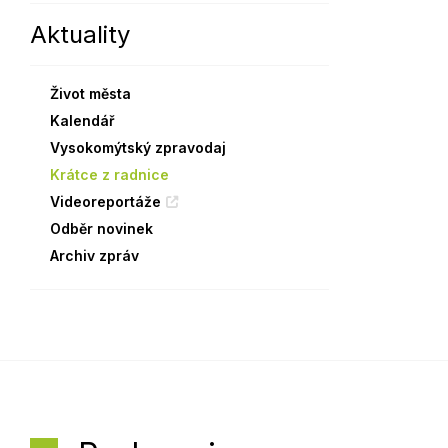
Aktuality
Sodomkovo Vysoké Mýto
Komise
Festival Hudba pomáhá
Termíny
Život města
Symboly města
Kalendář
Vysokomýtský zpravodaj
Krátce z radnice
Videoreportáže
Odběr novinek
Archiv zpráv