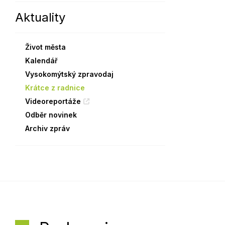
Aktuality
Sodomkovo Vysoké Mýto
Komise
Festival Hudba pomáhá
Termíny
Život města
Symboly města
Kalendář
Vysokomýtský zpravodaj
Krátce z radnice
Videoreportáže
Odběr novinek
Archiv zpráv