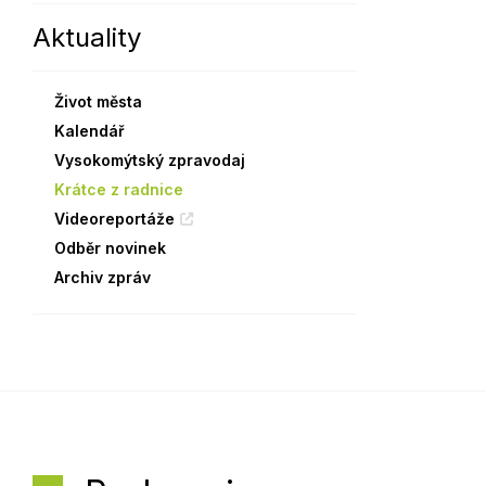
Aktuality
Sodomkovo Vysoké Mýto
Komise
Festival Hudba pomáhá
Termíny
Život města
Symboly města
Kalendář
Vysokomýtský zpravodaj
Krátce z radnice
Videoreportáže
Odběr novinek
Archiv zpráv