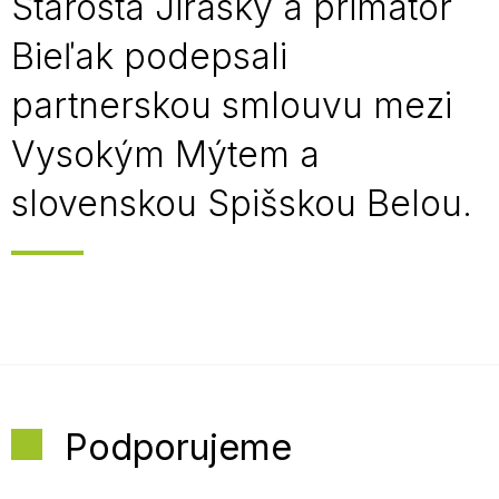
Starosta Jiraský a primátor
Bieľak podepsali
partnerskou smlouvu mezi
Vysokým Mýtem a
slovenskou Spišskou Belou.
Podporujeme