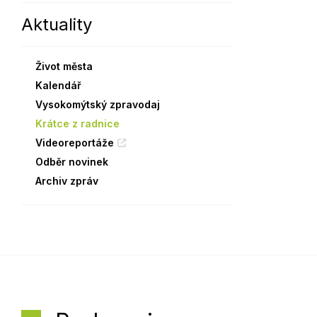
Aktuality
Sodomkovo Vysoké Mýto
Komise
Festival Hudba pomáhá
Termíny
Život města
Symboly města
Kalendář
Vysokomýtský zpravodaj
Krátce z radnice
Videoreportáže
Odběr novinek
Archiv zpráv