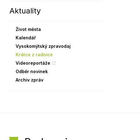
Aktuality
Sodomkovo Vysoké Mýto
Komise
Festival Hudba pomáhá
Termíny
Život města
Symboly města
Kalendář
Vysokomýtský zpravodaj
Krátce z radnice
Videoreportáže
Odběr novinek
Archiv zpráv