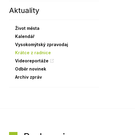
Aktuality
Sodomkovo Vysoké Mýto
Komise
Festival Hudba pomáhá
Termíny
Život města
Symboly města
Kalendář
Vysokomýtský zpravodaj
Krátce z radnice
Videoreportáže
Odběr novinek
Archiv zpráv