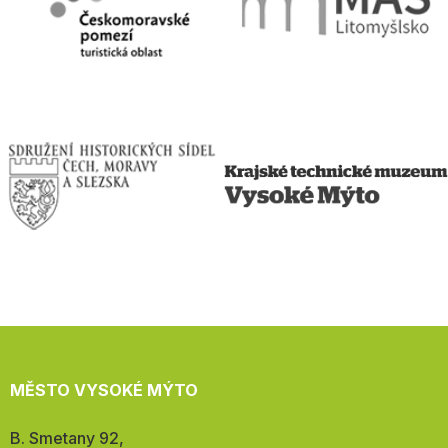
MĚSTO VYSOKÉ MÝTO
Adresa:
B. Smetany 92,