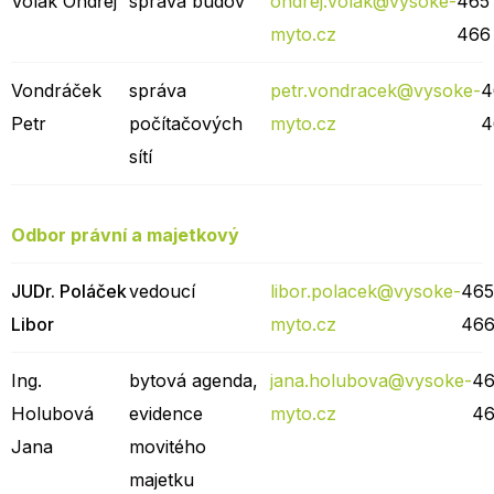
Volák Ondřej
správa budov
ondrej.volak@vysoke-
465
myto.cz
466
Vondráček
správa
petr.vondracek@vysoke-
4
Petr
počítačových
myto.cz
4
sítí
Odbor právní a majetkový
JUDr. Poláček
vedoucí
libor.polacek@vysoke-
46
Libor
myto.cz
466
Ing.
bytová agenda,
jana.holubova@vysoke-
4
Holubová
evidence
myto.cz
46
Jana
movitého
majetku