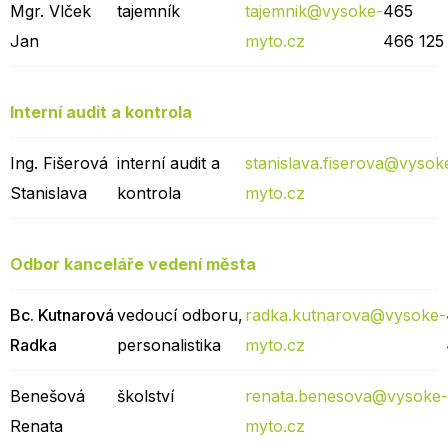
Mgr. Vlček
tajemník
tajemnik@vysoke-
465
Jan
myto.cz
466 125
Interní audit a kontrola
Ing. Fišerová
interní audit a
stanislava.fiserova@vysok
Stanislava
kontrola
myto.cz
Odbor kanceláře vedení města
Bc. Kutnarová
vedoucí odboru,
radka.kutnarova@vysoke-
Radka
personalistika
myto.cz
Benešová
školství
renata.benesova@vysoke
Renata
myto.cz