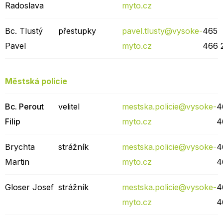
Radoslava
myto.cz
Bc. Tlustý
přestupky
pavel.tlusty@vysoke-
465
Pavel
myto.cz
466 
Městská policie
Bc. Perout
velitel
mestska.policie@vysoke-
4
Filip
myto.cz
4
Brychta
strážník
mestska.policie@vysoke-
4
Martin
myto.cz
4
Gloser Josef
strážník
mestska.policie@vysoke-
4
myto.cz
4