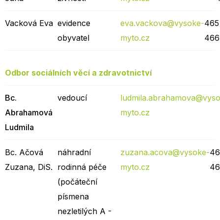
Vacková Eva
evidence
eva.vackova@vysoke-
465
obyvatel
myto.cz
466
Odbor sociálních věcí a zdravotnictví
Bc.
vedoucí
ludmila.abrahamova@vyso
Abrahamová
myto.cz
Ludmila
Bc. Ačová
náhradní
zuzana.acova@vysoke-
46
Zuzana, DiS.
rodinná péče
myto.cz
46
(počáteční
písmena
nezletilých A -