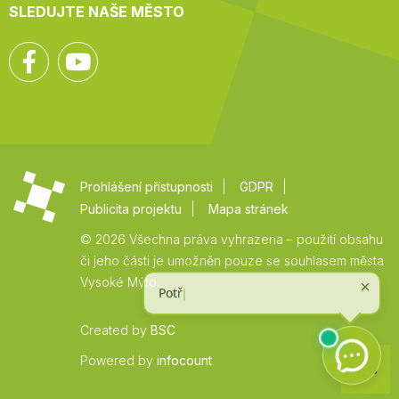
SLEDUJTE NAŠE MĚSTO
Facebook
YouTube
Prohlášení přístupnosti
GDPR
Publicita projektu
Mapa stránek
© 2026 Všechna práva vyhrazena – použití obsahu
či jeho části je umožněn pouze se souhlasem města
Vysoké Mýto.
Created by
BSC
Zpět
Powered by
infocount
na
začátek