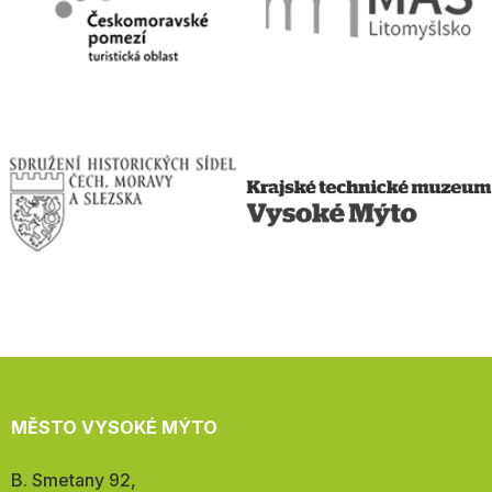
MĚSTO VYSOKÉ MÝTO
Adresa:
B. Smetany 92,