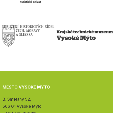
MĚSTO VYSOKÉ MÝTO
Adresa:
B. Smetany 92,
566 01 Vysoké Mýto