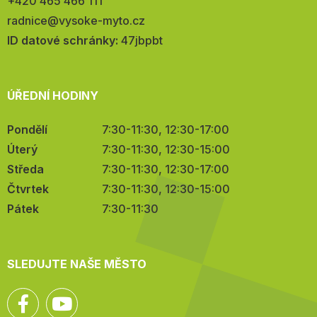
Telefon:
+420 465 466 111
E-
radnice@vysoke-myto.cz
mail:
ID datové schránky:
47jbpbt
ÚŘEDNÍ HODINY
Pondělí
7:30-11:30, 12:30-17:00
Úterý
7:30-11:30, 12:30-15:00
Středa
7:30-11:30, 12:30-17:00
Čtvrtek
7:30-11:30, 12:30-15:00
Pátek
7:30-11:30
SLEDUJTE NAŠE MĚSTO
Facebook
YouTube