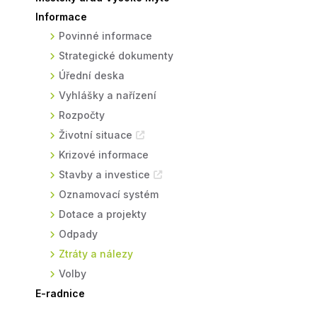
Informace
Sodomkovo Vysoké Mýto
Komise
Povinné informace
Festival Hudba pomáhá
Termíny
Strategické dokumenty
Symboly města
Úřední deska
Vyhlášky a nařízení
Rozpočty
Životní situace
Krizové informace
Stavby a investice
Oznamovací systém
Dotace a projekty
Odpady
Ztráty a nálezy
Volby
E-radnice