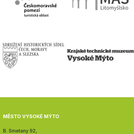
MĚSTO VYSOKÉ MÝTO
Adresa:
B. Smetany 92,