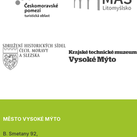
MĚSTO VYSOKÉ MÝTO
Adresa:
B. Smetany 92,