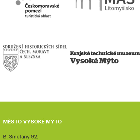
MĚSTO VYSOKÉ MÝTO
Adresa:
B. Smetany 92,