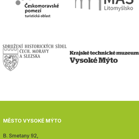
MĚSTO VYSOKÉ MÝTO
Adresa:
B. Smetany 92,