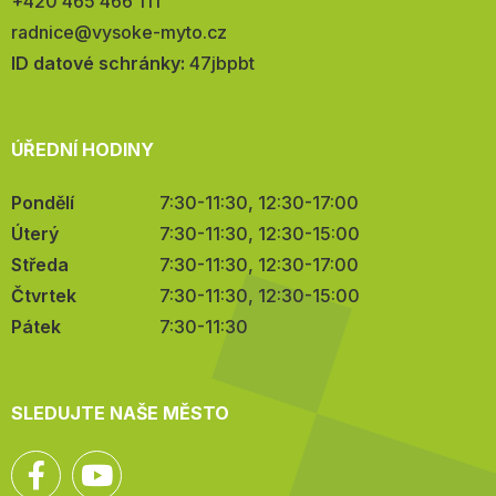
Telefon:
+420 465 466 111
E-
radnice@vysoke-myto.cz
mail:
ID datové schránky:
47jbpbt
ÚŘEDNÍ HODINY
Pondělí
7:30-11:30, 12:30-17:00
Úterý
7:30-11:30, 12:30-15:00
Středa
7:30-11:30, 12:30-17:00
Čtvrtek
7:30-11:30, 12:30-15:00
Pátek
7:30-11:30
SLEDUJTE NAŠE MĚSTO
Facebook
YouTube