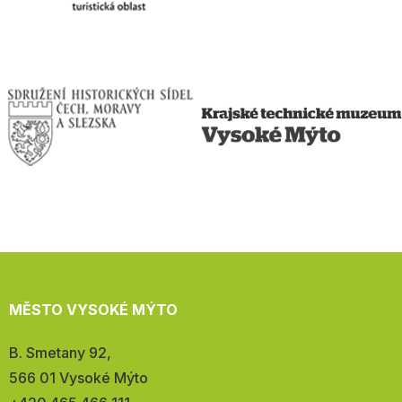
MĚSTO VYSOKÉ MÝTO
Adresa:
B. Smetany 92,
566 01 Vysoké Mýto