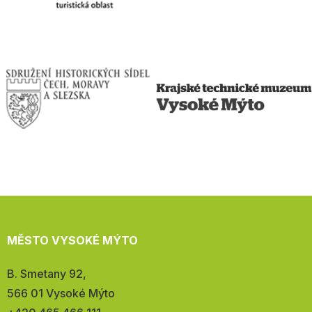
MĚSTO VYSOKÉ MÝTO
Adresa:
B. Smetany 92,
566 01 Vysoké Mýto