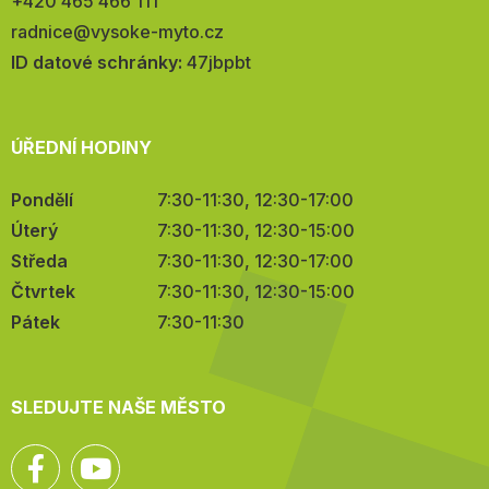
Telefon:
+420 465 466 111
E-
radnice@vysoke-myto.cz
mail:
ID datové schránky:
47jbpbt
ÚŘEDNÍ HODINY
Pondělí
7:30-11:30, 12:30-17:00
Úterý
7:30-11:30, 12:30-15:00
Středa
7:30-11:30, 12:30-17:00
Čtvrtek
7:30-11:30, 12:30-15:00
Pátek
7:30-11:30
SLEDUJTE NAŠE MĚSTO
Facebook
YouTube