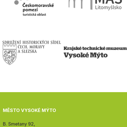
MĚSTO VYSOKÉ MÝTO
Adresa:
B. Smetany 92,