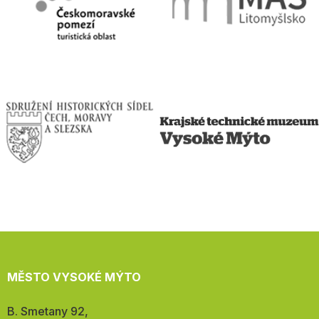
MĚSTO VYSOKÉ MÝTO
Adresa:
B. Smetany 92,