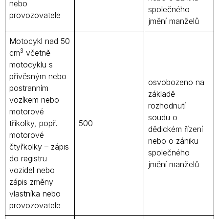
nebo
společného
provozovatele
jmění manželů
Motocykl nad 50
3
cm
včetně
motocyklu s
přívěsným nebo
osvobozeno na
postranním
základě
vozíkem nebo
rozhodnutí
motorové
soudu o
tříkolky, popř.
500
dědickém řízení
motorové
nebo o zániku
čtyřkolky – zápis
společného
do registru
jmění manželů
vozidel nebo
zápis změny
vlastníka nebo
provozovatele