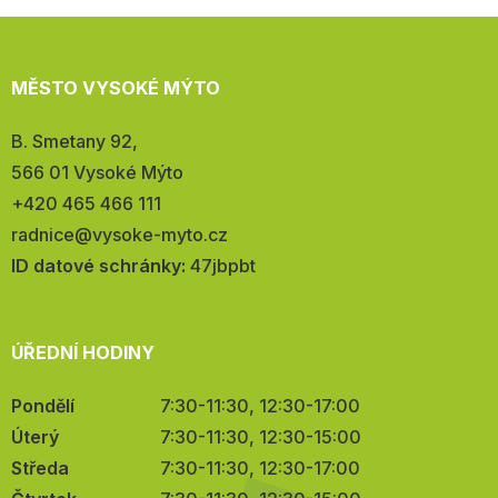
MĚSTO VYSOKÉ MÝTO
Adresa:
B. Smetany 92,
566 01 Vysoké Mýto
Telefon:
+420 465 466 111
E-
radnice@vysoke-myto.cz
mail:
ID datové schránky:
47jbpbt
ÚŘEDNÍ HODINY
Pondělí
7:30-11:30, 12:30-17:00
Úterý
7:30-11:30, 12:30-15:00
Středa
7:30-11:30, 12:30-17:00