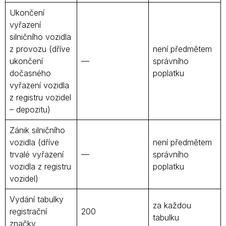
Ukončení
vyřazení
silničního vozidla
z provozu (dříve
není předmětem
ukončení
—
správního
dočasného
poplatku
vyřazení vozidla
z registru vozidel
– depozitu)
Zánik silničního
vozidla (dříve
není předmětem
trvalé vyřazení
—
správního
vozidla z registru
poplatku
vozidel)
Vydání tabulky
za každou
registrační
200
tabulku
značky