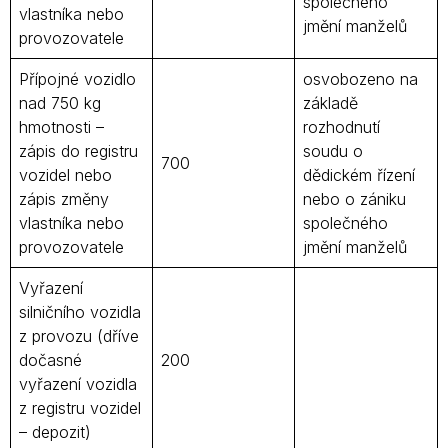
společného
vlastníka nebo
jmění manželů
provozovatele
Přípojné vozidlo
osvobozeno na
nad 750 kg
základě
hmotnosti –
rozhodnutí
zápis do registru
soudu o
700
vozidel nebo
dědickém řízení
zápis změny
nebo o zániku
vlastníka nebo
společného
provozovatele
jmění manželů
Vyřazení
silničního vozidla
z provozu (dříve
dočasné
200
vyřazení vozidla
z registru vozidel
– depozit)