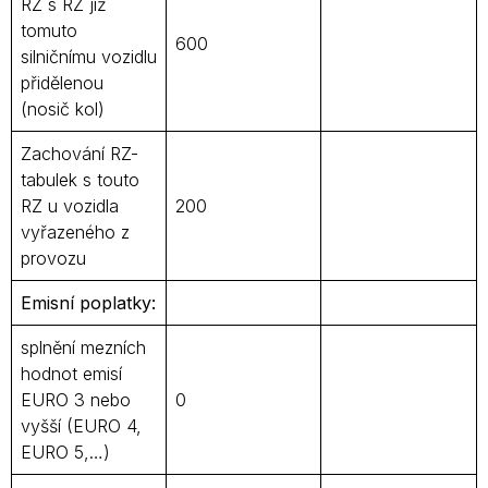
RZ s RZ již
tomuto
600
silničnímu vozidlu
přidělenou
(nosič kol)
Zachování RZ-
tabulek s touto
RZ u vozidla
200
vyřazeného z
provozu
Emisní poplatky:
splnění mezních
hodnot emisí
EURO 3 nebo
0
vyšší (EURO 4,
EURO 5,…)