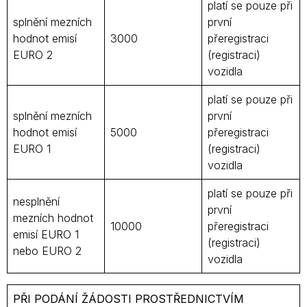
platí se pouze při
splnění mezních
první
hodnot emisí
3000
přeregistraci
EURO 2
(registraci)
vozidla
platí se pouze při
splnění mezních
první
hodnot emisí
5000
přeregistraci
EURO 1
(registraci)
vozidla
platí se pouze při
nesplnění
první
mezních hodnot
10000
přeregistraci
emisí EURO 1
(registraci)
nebo EURO 2
vozidla
PŘI PODÁNÍ ŽÁDOSTI PROSTŘEDNICTVÍM