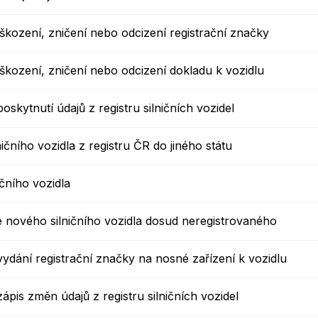
Krizové informace
Veterináři
oškození, zničení nebo odcizení registrační značky
Pohotovost
Stavby a investice
oškození, zničení nebo odcizení dokladu k vozidlu
Dotace a projekty
Odpady
oskytnutí údajů z registru silničních vozidel
Ztráty a nálezy
ičního vozidla z registru ČR do jiného státu
Volby
ičního vozidla
e nového silničního vozidla dosud neregistrovaného
vydání registrační značky na nosné zařízení k vozidlu
ápis změn údajů z registru silničních vozidel