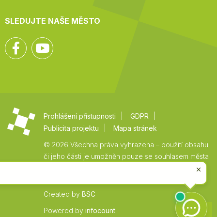
SLEDUJTE NAŠE MĚSTO
Facebook
YouTube
Prohlášení přístupnosti
GDPR
Publicita projektu
Mapa stránek
© 2026 Všechna práva vyhrazena – použití obsahu
či jeho části je umožněn pouze se souhlasem města
Vysoké Mýto.
Created by
BSC
Zpět
Powered by
infocount