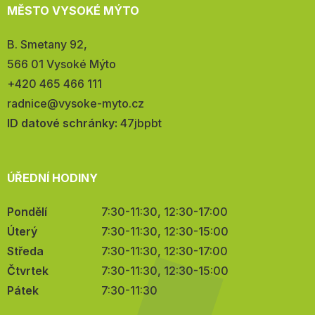
MĚSTO VYSOKÉ MÝTO
Adresa:
B. Smetany 92,
566 01 Vysoké Mýto
Telefon:
+420 465 466 111
E-
radnice@vysoke-myto.cz
mail:
ID datové schránky:
47jbpbt
ÚŘEDNÍ HODINY
Pondělí
7:30-11:30, 12:30-17:00
Úterý
7:30-11:30, 12:30-15:00
Středa
7:30-11:30, 12:30-17:00
Čtvrtek
7:30-11:30, 12:30-15:00
Pátek
7:30-11:30