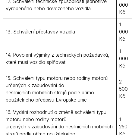
12. Schválení technické způsobilosti jednotlivě
000
vyrobeného nebo dovezeného vozidla
Kč
1
13. Schválení přestavby vozidla
000
Kč
1
14. Povolení výjimky z technických požadavků,
000
které musí vozidlo splňovat
Kč
15. Schválení typu motoru nebo rodiny motorů
2
určených k zabudování do
500
nesilničních mobilních strojů podle přímo
Kč
použitelného předpisu Evropské unie
16. Vydání rozhodnutí o změně schválení typu
motoru nebo rodiny motorů
1
určených k zabudování do nesilničních mobilních
250
strojů podle přímo použitelného
Kč