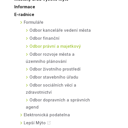
Informace
Sodomkovo Vysoké Mýto
Komise
E-radnice
Festival Hudba pomáhá
Termíny
Formuláře
Symboly města
Odbor kanceláře vedení města
Odbor finanční
Odbor právní a majetkový
Odbor rozvoje města a
územního plánování
Odbor životního prostředí
Odbor stavebního úřadu
Odbor sociálních věcí a
zdravotnictví
Odbor dopravních a správních
agend
Elektronická podatelna
Lepší Mýto